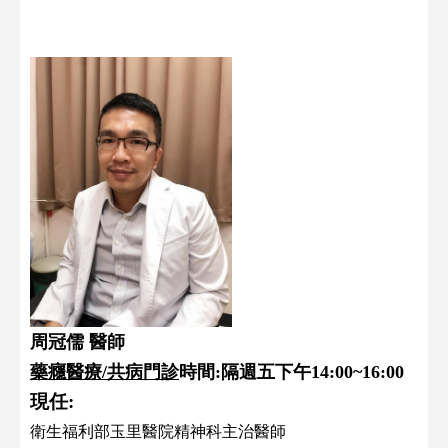
周冠儒 醫師
藥癮醫療/共病門診
時間:隔週五下午14:00~16:00
現任:
衛生福利部玉里醫院精神科主治醫師