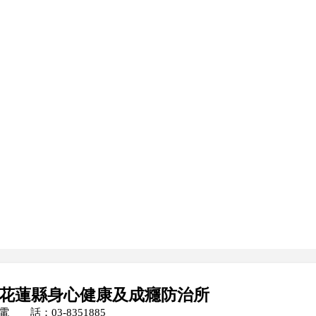
花蓮縣身心健康及成癮防治所
電 話：
03-8351885