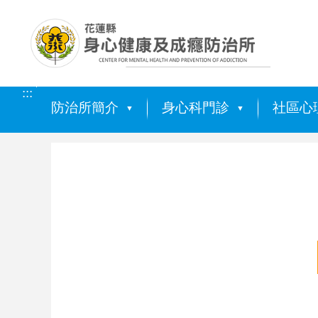
跳到主要內容區塊
:::
防治所簡介
身心科門診
社區心
:::